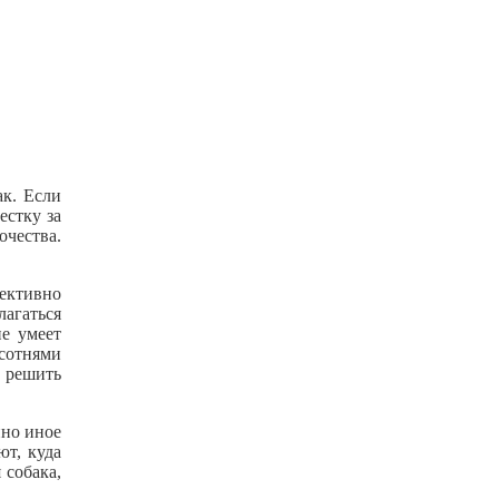
ак. Если
естку за
очества.
фективно
лагаться
не умеет
 сотнями
 решить
нно иное
ют, куда
 собака,