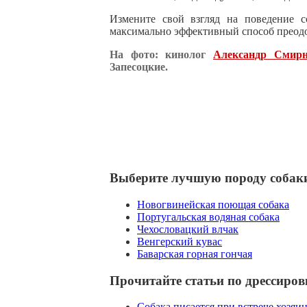
Измените свой взгляд на поведение с
максимально эффективный способ преод
На фото: кинолог
Александр Смир
Запесоцкие.
Выберите лучшую породу собак
Новогвинейская поющая собака
Португальская водяная собака
Чехословацкий влчак
Венгерский кувас
Баварская горная гончая
Прочитайте статьи по дрессиров
Собака писается при встрече хозяи