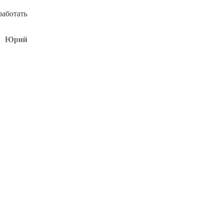
аботать
и Юрий