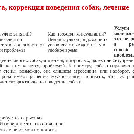
а, коррекция поведения собак, лечение
Услуги
зоопсихо
нужно занятий?
Как проходят консультации?
это не р
во занятий
Индивидуально, в домашних
а реа
ется в зависимости от
условиях, с выездом к вам в
способ 
ти проблемы
удобное время
проблем
дение многих собак, и щенков, и взрослых, далеко не безупречн
й, как им кажется, проблемой. К примеру, собака справляет
ет стены, возможно, она слишком агрессивна, или наоборот,
о рода имеют решение. Нужно только понимать, что чем ра
будет скорректировано поведение собаки.
ребуется серьезная
 поверьте: то, что собака не
что ее невозможно понять.