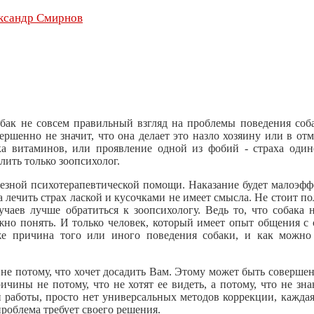
ксандр Смирнов
обак не совсем правильный взгляд на проблемы поведения соб
вершенно не значит, что она делает это назло хозяину или в отм
ка витаминов, или проявление одной из фобий - страха один
лить только зоопсихолог.
рьезной психотерапевтической помощи. Наказание будет малоэф
 а лечить страх лаской и кусочками не имеет смысла. Не стоит по
учаев лучше обратиться к зоопсихологу. Ведь то, что собака 
ожно понять. И только человек, который имеет опыт общения с
же причина того или иного поведения собаки, и как можно
не потому, что хочет досадить Вам. Этому может быть соверше
ичины не потому, что не хотят ее видеть, а потому, что не зна
й работы, просто нет универсальных методов коррекции, каждая
проблема требует своего решения.