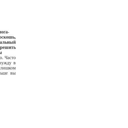
лога-
оскошь,
льный
решить
ы
о. Часто
 нужду в
 слишком
ньше вы