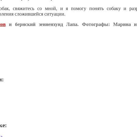
обак, свяжитесь со мной, и я помогу понять собаку и разр
оления сложившейся ситуации.
нов
и бернский зенненхунд Лапа. Фотографы: Марина 
и:
ке:
на