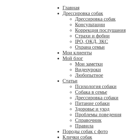
Главная
Дрессировка собак
Дрессировка собак
Консультации
Коррекция послушания
Страхи и фобии
IPO, ОКД, ЗКС
Охрана семьи
Мои клиенты
Мой блог
Мои заметки
Видеоуроки
Любопытное
Статьи
Психология собаки
Собака в семье
Дрессировка собаки
Питание собаки
Здоровье и уход
Проблемы поведения
Справочник
Правила
Породы собак с фото
Клички собак