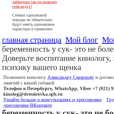
лабрадора так по-разному
себя ведут?
Собаки одинаковой
породы не обязательно
будут иметь одинаковые
характеры и привычки
главная страница
Мой блог
Мо
беременность у сук- это не боле
Доверьте воспитание кинологу,
психику вашего щенка
Позвоните кинологу
Александру Смирнову
и догово
занятий с вашей собакой
Телефон в Петербурге, WhatsApp, Viber +7 (921) 92
kinolog@dressirovka.spb.ru
Узнайте больше о консультациях и дрессировке
Гру
дрессировке ВКонтакте
беременность у сук- это не б