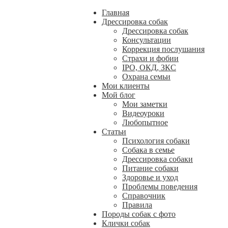
Главная
Дрессировка собак
Дрессировка собак
Консультации
Коррекция послушания
Страхи и фобии
IPO, ОКД, ЗКС
Охрана семьи
Мои клиенты
Мой блог
Мои заметки
Видеоуроки
Любопытное
Статьи
Психология собаки
Собака в семье
Дрессировка собаки
Питание собаки
Здоровье и уход
Проблемы поведения
Справочник
Правила
Породы собак с фото
Клички собак