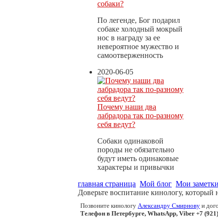
собаки?
По легенде, Бог подарил
собаке холодный мокрый
нос в награду за ее
невероятное мужество и
самоотверженность
2020-06-05
Почему наши два
лабрадора так по-разному
себя ведут?
Собаки одинаковой
породы не обязательно
будут иметь одинаковые
характеры и привычки
главная страница
Мой блог
Мои заметк
Доверьте воспитание кинологу, который 
Позвоните кинологу
Александру Смирнову
и дого
Телефон в Петербурге, WhatsApp, Viber +7 (921)