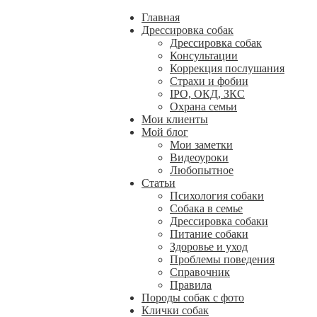
Главная
Дрессировка собак
Дрессировка собак
Консультации
Коррекция послушания
Страхи и фобии
IPO, ОКД, ЗКС
Охрана семьи
Мои клиенты
Мой блог
Мои заметки
Видеоуроки
Любопытное
Статьи
Психология собаки
Собака в семье
Дрессировка собаки
Питание собаки
Здоровье и уход
Проблемы поведения
Справочник
Правила
Породы собак с фото
Клички собак