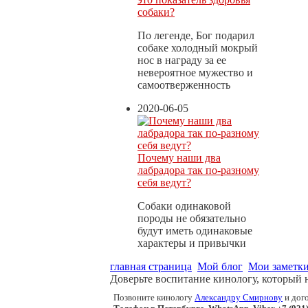
собаки?
По легенде, Бог подарил
собаке холодный мокрый
нос в награду за ее
невероятное мужество и
самоотверженность
2020-06-05
Почему наши два
лабрадора так по-разному
себя ведут?
Собаки одинаковой
породы не обязательно
будут иметь одинаковые
характеры и привычки
главная страница
Мой блог
Мои заметк
Доверьте воспитание кинологу, который 
Позвоните кинологу
Александру Смирнову
и дого