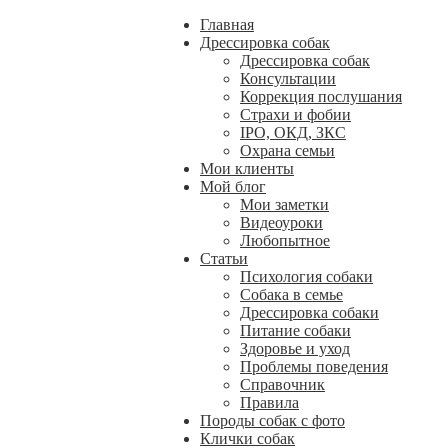
Главная
Дрессировка собак
Дрессировка собак
Консультации
Коррекция послушания
Страхи и фобии
IPO, ОКД, ЗКС
Охрана семьи
Мои клиенты
Мой блог
Мои заметки
Видеоуроки
Любопытное
Статьи
Психология собаки
Собака в семье
Дрессировка собаки
Питание собаки
Здоровье и уход
Проблемы поведения
Справочник
Правила
Породы собак с фото
Клички собак