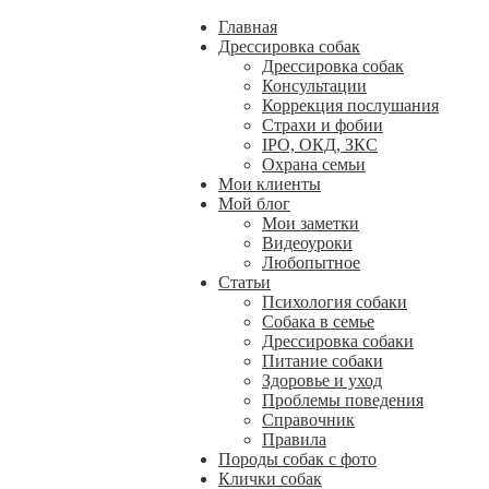
Главная
Дрессировка собак
Дрессировка собак
Консультации
Коррекция послушания
Страхи и фобии
IPO, ОКД, ЗКС
Охрана семьи
Мои клиенты
Мой блог
Мои заметки
Видеоуроки
Любопытное
Статьи
Психология собаки
Собака в семье
Дрессировка собаки
Питание собаки
Здоровье и уход
Проблемы поведения
Справочник
Правила
Породы собак с фото
Клички собак