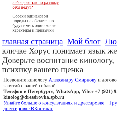
лабрадора так по-разному
себя ведут?
Собаки одинаковой
породы не обязательно
будут иметь одинаковые
характеры и привычки
главная страница
Мой блог
Лю
кличке Хорус понимает язык же
Доверьте воспитание кинологу,
психику вашего щенка
Позвоните кинологу
Александру Смирнову
и догово
занятий с вашей собакой
Телефон в Петербурге, WhatsApp, Viber +7 (921) 92
kinolog@dressirovka.spb.ru
Узнайте больше о консультациях и дрессировке
Гру
дрессировке ВКонтакте