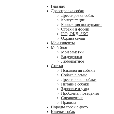
Главная
Дрессировка собак
Дрессировка собак
Консультации
Коррекция послушания
Страхи и фобии
IPO, ОКД, ЗКС
Охрана семьи
Мои клиенты
Мой блог
Мои заметки
Видеоуроки
Любопытное
Статьи
Психология собаки
Собака в семье
Дрессировка собаки
Питание собаки
Здоровье и уход
Проблемы поведения
Справочник
Правила
Породы собак с фото
Клички собак